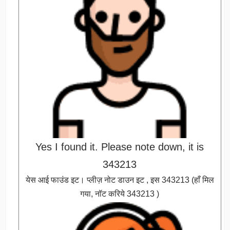
Yes I found it. Please note down, it is
343213
येस आई फाउंड इट। प्लीज़ नोट डाउन इट , इस 343213 (हाँ मिल
गया, नॉट करिये 343213 )