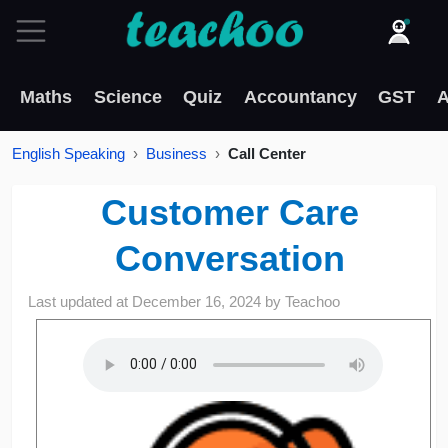
Maths
Science
Quiz
Accountancy
GST
A
English Speaking
Business
Call Center
Customer Care
Conversation
Last updated at
December 16, 2024
by
Teachoo