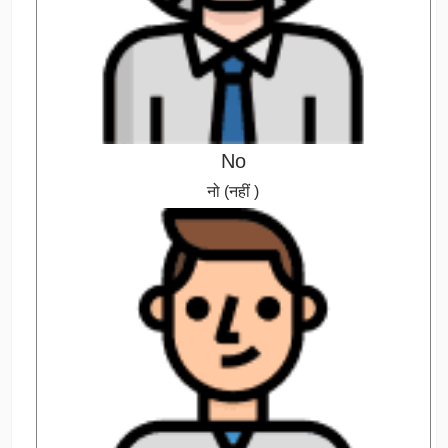
No
नो (नहीं )