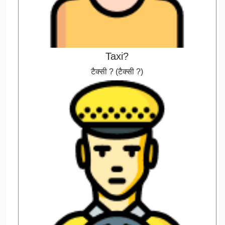
Taxi?
टैक्सी ? (टैक्सी ?)