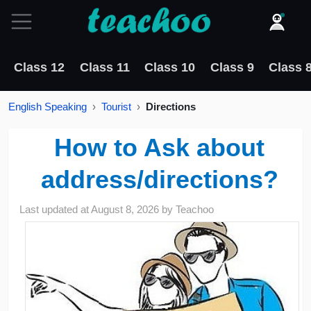
Class 12
Class 11
Class 10
Class 9
Class 
English Speaking
Tourist
Directions
How to Ask about
address/directions?
Last updated at
August 8, 2026
by
Teachoo