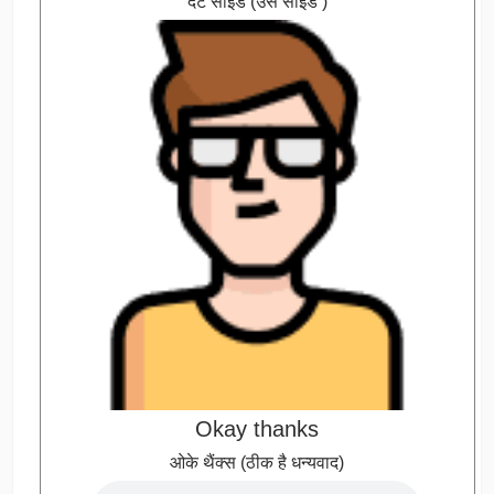
दैट साइड (उस साइड )
Okay thanks
ओके थैंक्स (ठीक है धन्यवाद)