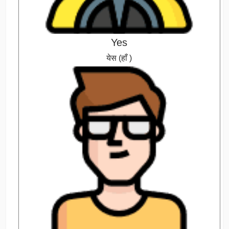
Yes
येस (हाँ )