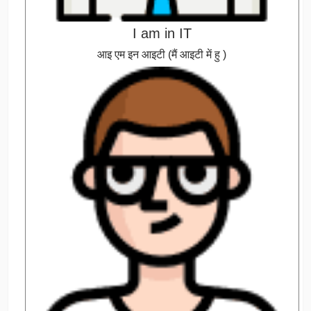
I am in IT
आइ एम इन आइटी (मैं आइटी में हु )