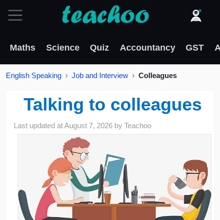
Maths
Science
Quiz
Accountancy
GST
A
English Speaking
Job and Interview
Colleagues
Talking to colleagues
Last updated at
August 7, 2026
by
Teachoo