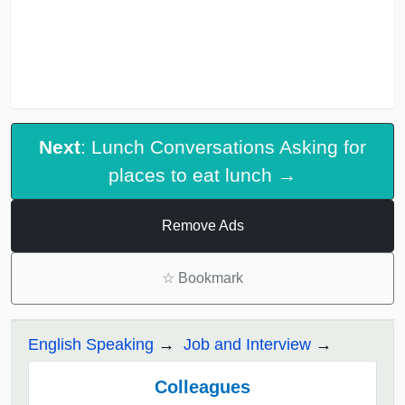
Next
: Lunch Conversations Asking for
places to eat lunch →
Remove Ads
☆
Bookmark
English Speaking
Job and Interview
Colleagues