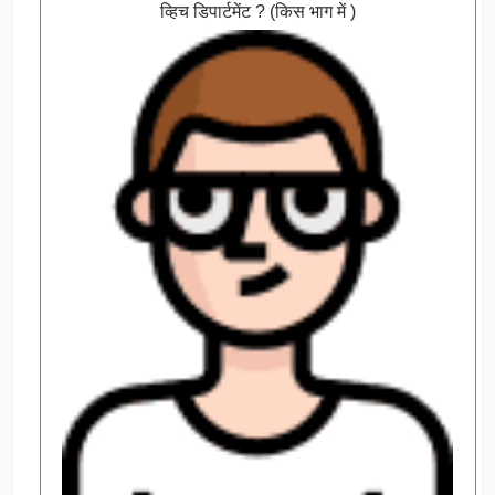
व्हिच डिपार्टमेंट ? (किस भाग में )