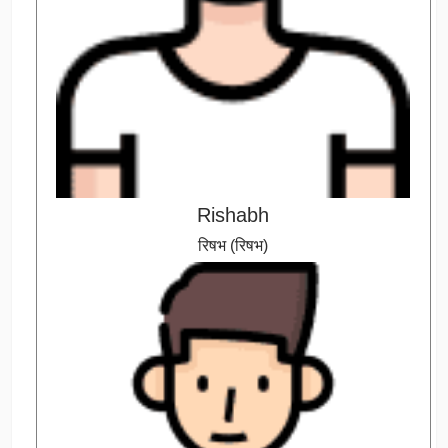
Rishabh
रिषभ (रिषभ)