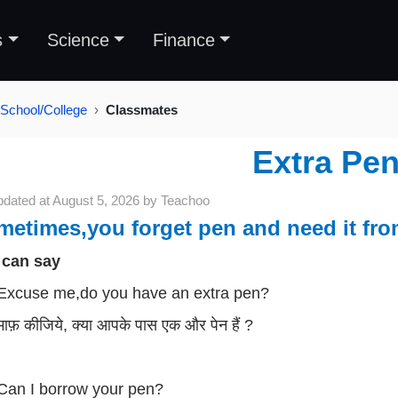
s
Science
Finance
School/College
Classmates
Extra Pe
pdated at
August 5, 2026
by
Teachoo
etimes,you forget pen and need it fro
 can say
Excuse me,do you have an extra pen?
माफ़ कीजिये, क्या आपके पास एक और पेन हैं ?
Can I borrow your pen?