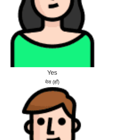
Yes
येस (हाँ)